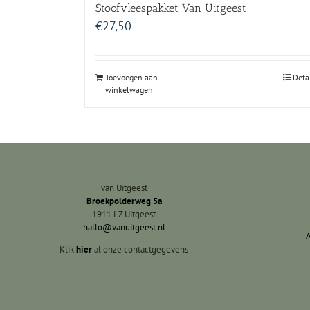
Stoofvleespakket Van Uitgeest
€
27,50
Toevoegen aan
Deta
winkelwagen
van Uitgeest
Broekpolderweg 5a
1911 LZ Uitgeest
hallo@vanuitgeest.nl
Klik
hier
al onze contactgegevens