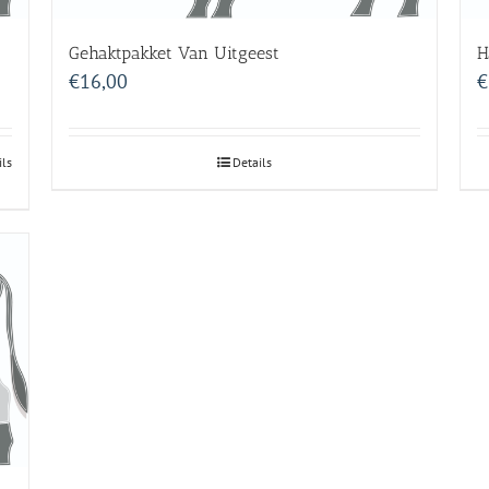
Gehaktpakket Van Uitgeest
H
€
16,00
€
ils
Details