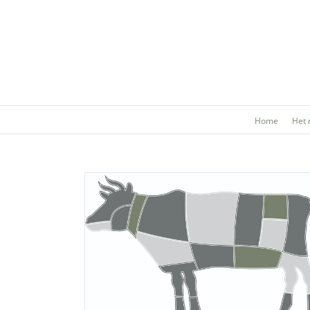
Ga
naar
inhoud
Home
Het 