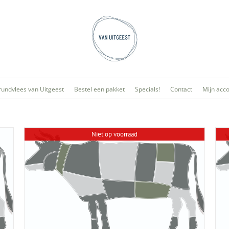
rundvlees van Uitgeest
Bestel een pakket
Specials!
Contact
Mijn acc
Niet op voorraad