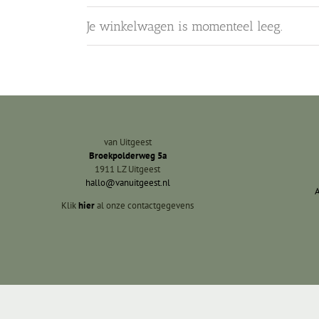
Je winkelwagen is momenteel leeg.
van Uitgeest
Broekpolderweg 5a
1911 LZ Uitgeest
hallo@vanuitgeest.nl
Klik
hier
al onze contactgegevens