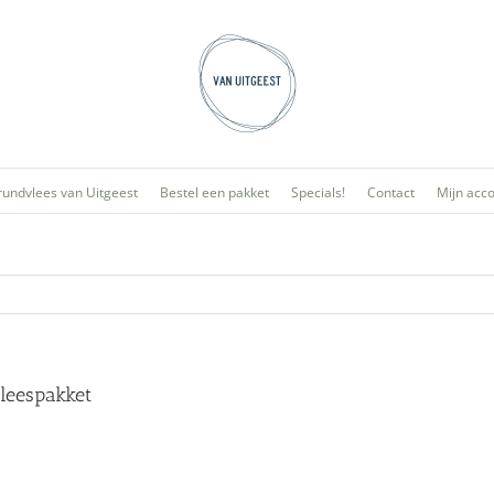
rundvlees van Uitgeest
Bestel een pakket
Specials!
Contact
Mijn acc
leespakket