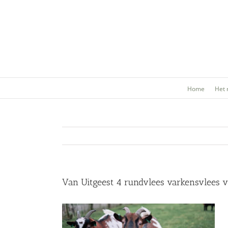
Ga
naar
inhoud
Home
Het 
Van Uitgeest 4 rundvlees varkensvlees v